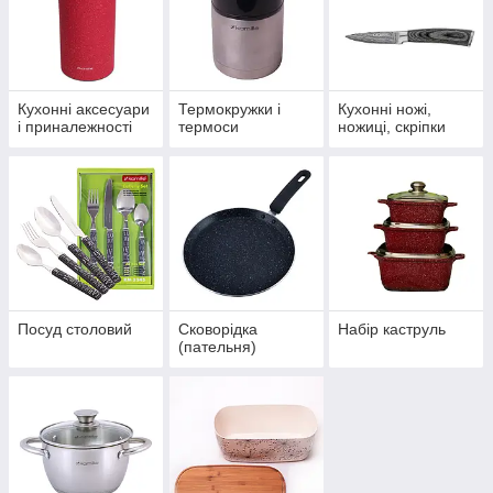
Кухонні аксесуари
Термокружки і
Кухонні ножі,
і приналежності
термоси
ножиці, скріпки
Посуд столовий
Сковорідка
Набір каструль
(пательня)