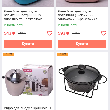
Ланч бокс для обідів
Ланч бокс для обідів
блакитний потрійний із
потрійний (1-сірий, 2-
пластику та нержавіючої
оливковий, 3-рожевий) з
сталі 2700мл Kamille KM-
бежевою кришкою 2100мол
В наявності
В наявності
2110
Kamille KM-2126
543
593
₴
₴
743 ₴
793 ₴
Купити
Купити
–17%
–18%
Відро для льоду з кришкою із