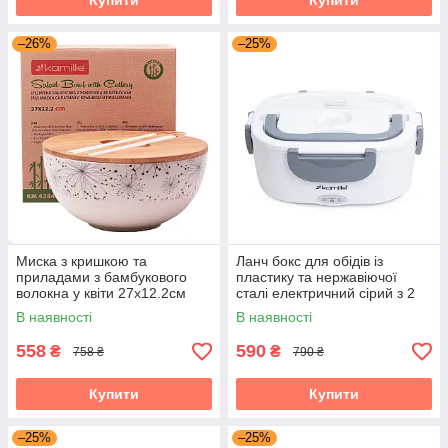
Купити
Купити
–26%
–25%
Миска з кришкою та
Ланч бокс для обідів із
приладами з бамбукового
пластику та нержавіючої
волокна у квіти 27х12.2см
сталі електричний сірий з 2
Kamille KM-4384
ємностями на 1л Kamille KM-
В наявності
В наявності
2130
558
590
₴
₴
758 ₴
790 ₴
Купити
Купити
–25%
–25%