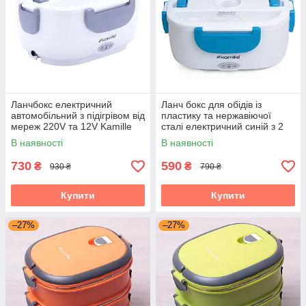
Ланчбокс електричний
Ланч бокс для обідів із
автомобільний з підігрівом від
пластику та нержавіючої
мереж 220V та 12V Kamille
сталі електричний синій з 2
KM-2130A
ємностями на 1л Kamille KM-
В наявності
В наявності
2130
730
590
₴
₴
930 ₴
790 ₴
Купити
Купити
–27%
–27%