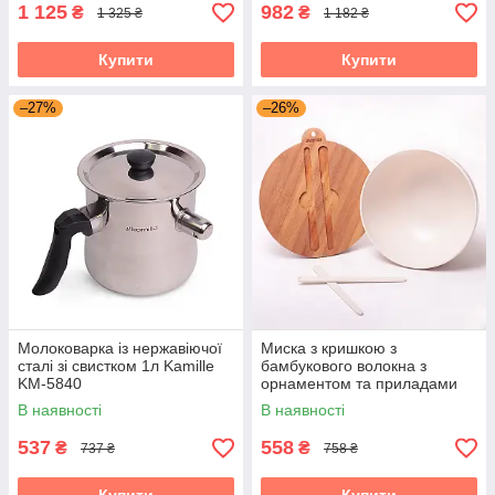
1 125
982
₴
₴
1 325 ₴
1 182 ₴
Купити
Купити
–27%
–26%
Молоковарка із нержавіючої
Миска з кришкою з
сталі зі свистком 1л Kamille
бамбукового волокна з
KM-5840
орнаментом та приладами
діаметром 27см Kamille KM-
В наявності
В наявності
4384
537
558
₴
₴
737 ₴
758 ₴