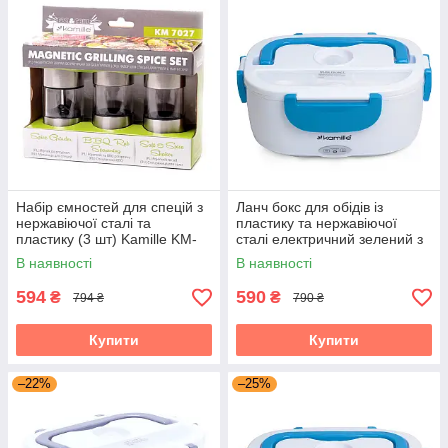
Набір ємностей для спецій з
Ланч бокс для обідів із
нержавіючої сталі та
пластику та нержавіючої
пластику (3 шт) Kamille KM-
сталі електричний зелений з
7027
2 ємностями на 1л Kamille
В наявності
В наявності
KM-2130
594
590
₴
₴
794 ₴
790 ₴
Купити
Купити
–22%
–25%