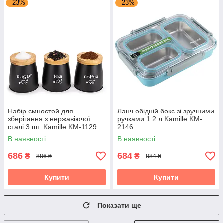
–23%
–23%
Набір ємностей для
Ланч обідній бокс зі зручними
зберігання з нержавіючої
ручками 1.2 л Kamille KM-
сталі 3 шт. Kamille KM-1129
2146
В наявності
В наявності
686
684
₴
₴
886 ₴
884 ₴
Купити
Купити
Показати ще