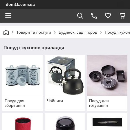
dom1k.com.ua
Товари та послуги
Будинок, сад і город
Посуд і кухо
Посуд і кухонне приладдя
Посуд для
Чайники
Посуд для
зберігання
готування