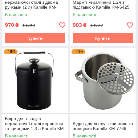
нержавіючої сталі з двома
Марміт керамічний 1.2л з
ручками (2 л) Kamille KM-
підставкою Kamille KM-6425
4356
В наявності
В наявності
970
903
₴
₴
1 170 ₴
1 103 ₴
Купити
Купити
–19%
–20%
Відро для льоду з
нержавіючої сталі з кришкою
Відро для льоду з кришкою та
та щипцями 1,3 л Kamille KM-
щипцями Kamille KM-7766
7767
В наявності
В наявності