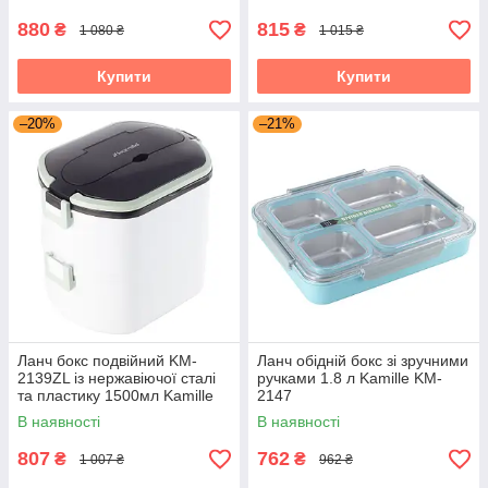
880
815
₴
₴
1 080 ₴
1 015 ₴
Купити
Купити
–20%
–21%
Ланч бокс подвійний KM-
Ланч обідній бокс зі зручними
2139ZL із нержавіючої сталі
ручками 1.8 л Kamille KM-
та пластику 1500мл Kamille
2147
KM-2139
В наявності
В наявності
807
762
₴
₴
1 007 ₴
962 ₴