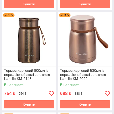
Купити
Купити
–21%
–23%
Термос харчовий 800мл із
Термос харчовий 530мл із
нержавіючої сталі з ложкою
нержавіючої сталі з ложкою
Kamille KM-2148
Kamille KM-2099
В наявності
В наявності
754
688
₴
₴
954 ₴
888 ₴
Купити
Купити