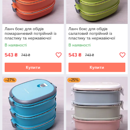
Ланч бокс для обідів
Ланч бокс для обідів
помаранчевий потрійний із
салатовий потрійний із
пластику та нержавіючої
пластику та нержавіючої
сталі 2700мл Kamille KM-
сталі 2700мл Kamille KM-
В наявності
В наявності
2110
2110
543
543
₴
₴
743 ₴
743 ₴
Купити
Купити
–27%
–25%