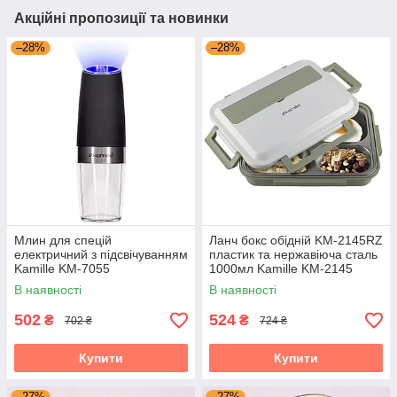
Акційні пропозиції та новинки
–28%
–28%
Млин для спецій
Ланч бокс обідній KM-2145RZ
електричний з підсвічуванням
пластик та нержавіюча сталь
Kamille KM-7055
1000мл Kamille KM-2145
В наявності
В наявності
502
524
₴
₴
702 ₴
724 ₴
Купити
Купити
–27%
–27%