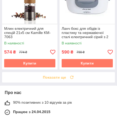
Млин електричний для
Ланч бокс для обідів із
спецій 21х5 см Kamille KM-
пластику та нержавіючої
7063
сталі електричний сірий з 2
ємностями на 1л Kamille KM-
В наявності
В наявності
2130
574
590
₴
₴
774 ₴
790 ₴
Купити
Купити
Показати ще
Про нас
90% позитивних з 10 відгуків за рік
Працює з 24.04.2015