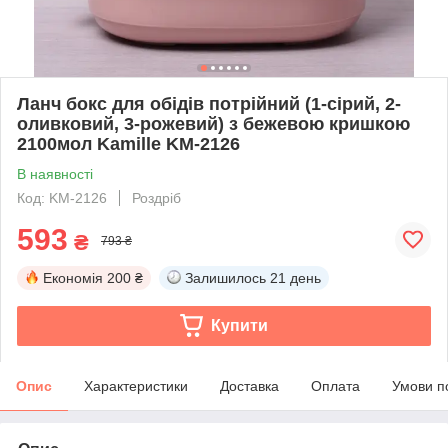
Ланч бокс для обідів потрійний (1-сірий, 2-
оливковий, 3-рожевий) з бежевою кришкою
2100мол Kamille KM-2126
В наявності
Код: KM-2126
Роздріб
593
₴
793 ₴
Економія
200 ₴
Залишилось
21 день
Купити
Опис
Характеристики
Доставка
Оплата
Умови п