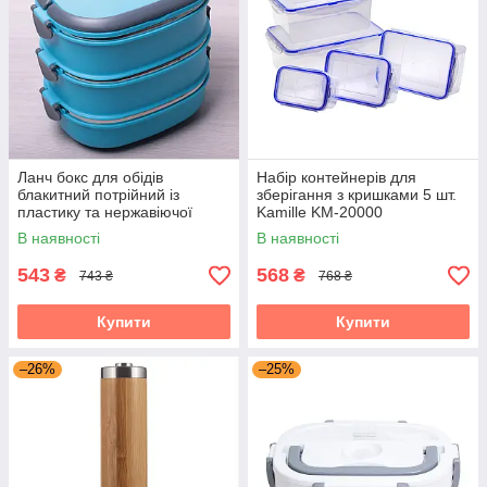
Ланч бокс для обідів
Набір контейнерів для
блакитний потрійний із
зберігання з кришками 5 шт.
пластику та нержавіючої
Kamille KM-20000
сталі 2700мл Kamille KM-
В наявності
В наявності
2110
543
568
₴
₴
743 ₴
768 ₴
Купити
Купити
–26%
–25%