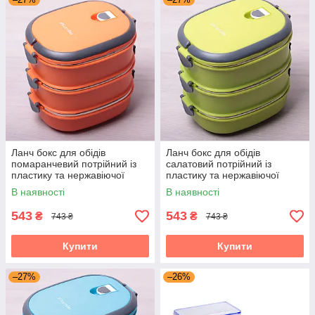
Ланч бокс для обідів
Ланч бокс для обідів
помаранчевий потрійний із
салатовий потрійний із
пластику та нержавіючої
пластику та нержавіючої
сталі 2700мл Kamille KM-
сталі 2700мл Kamille KM-
В наявності
В наявності
2110
2110
543
543
₴
₴
743 ₴
743 ₴
Купити
Купити
–27%
–26%