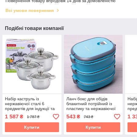
Повернення товару впродовж 14 днів за домовленістю
Всі умови повернення
Подібні товари компанії
Набір каструль із
Ланч бокс для обідів
Набі
нержавіючої сталі 6
блакитний потрійний із
нерж
предметів для індукції та
пластику та нержавіючої
пред
газу (1.5л, 2.0л, 3.0л)
сталі 2700мл Kamille KM-
газу 
1 587
543
1 3
₴
₴
1 787 ₴
743 ₴
Kamille KM-4915
2110
KM-
Купити
Купити