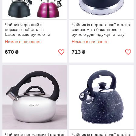
Чайник червоний з
Чайник із нержавіючої сталі зі
нержавіючої сталі з
свистком та бакелітовою
бакелітовою ручкою та
ручкою для індукції та газу
свистком 2.5л Kamille KM-
(2,5 л) Kamille KM-1084
Немає в наявності
Немає в наявності
0685
670
713
₴
₴
Чайник із нержавіючої сталі зі
Чайник із нержавіючої сталі зі