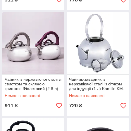
Чайник із нержавіючої сталі зі
Чайник-заварник із
свистком та скляною
нержавіючої сталі із сітчком
кришкою Фіолетовий (2.8 л)
для індукції (1 л) Kamille KM-
Kamille KM-0687A
1094
Немає в наявності
Немає в наявності
911
720
₴
₴