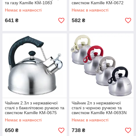
та газу Kamille KM-1083
свистком Kamille KM-0672
Немає в наявності
Немає в наявності
641
582
₴
₴
Чайник 2.3л з нержавіючої
Чайник 2л з нержавіючої
сталі з бакелітовою ручкою та
сталі з чорною ручкою та
свистком Kamille KM-0675
свистком Kamille KM-0693N
Немає в наявності
Немає в наявності
650
738
₴
₴