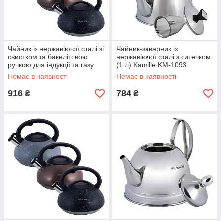
Чайник із нержавіючої сталі зі
Чайник-заварник із
свистком та бакелітовою
нержавіючої сталі з ситечком
ручкою для індукції та газу
(1 л) Kamille KM-1093
Сірий (3 л) Kamille KM-0855
Немає в наявності
Немає в наявності
916
784
₴
₴