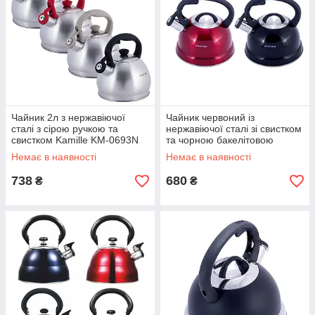
Чайник 2л з нержавіючої
Чайник червоний із
сталі з сірою ручкою та
нержавіючої сталі зі свистком
свистком Kamille KM-0693N
та чорною бакелітовою
ручкою 1.8л для плити
Немає в наявності
Немає в наявності
Kamille KM-1082
738
680
₴
₴