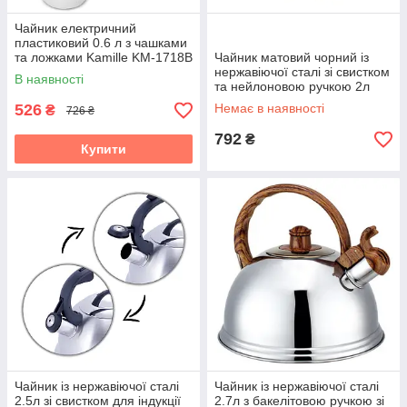
Чайник електричний
пластиковий 0.6 л з чашками
та ложками Kamille KM-1718B
Чайник матовий чорний із
нержавіючої сталі зі свистком
В наявності
та нейлоновою ручкою 2л
для плити Ofenbach KM-
526
Немає в наявності
₴
726 ₴
100300
792
₴
Купити
Чайник із нержавіючої сталі
Чайник із нержавіючої сталі
2.5л зі свистком для індукції
2.7л з бакелітовою ручкою зі