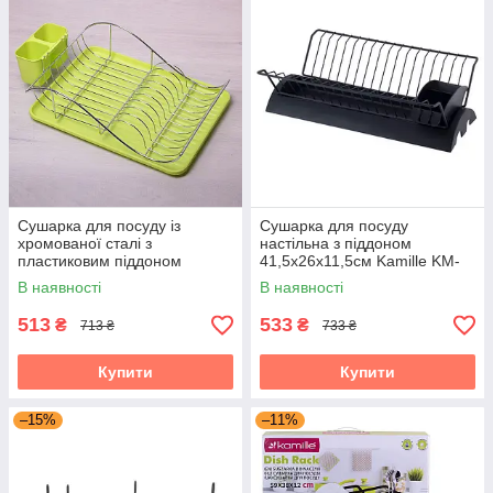
Сушарка для посуду із
Сушарка для посуду
хромованої сталі з
настільна з піддоном
пластиковим піддоном
41,5х26х11,5см Kamille KM-
52х32х13см Kamille KM-
0769C
В наявності
В наявності
0761A
513
533
₴
₴
713 ₴
733 ₴
Купити
Купити
–15%
–11%