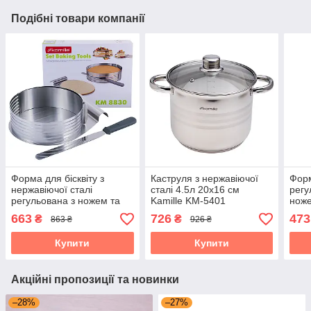
Подібні товари компанії
Форма для бісквіту з
Каструля з нержавіючої
Форм
нержавіючої сталі
сталі 4.5л 20х16 см
регу
регульована з ножем та
Kamille KM-5401
ноже
підносом (24,5-33 см)
663
726
473
₴
₴
863 ₴
926 ₴
Kamille KM-8830
Купити
Купити
Акційні пропозиції та новинки
–28%
–27%