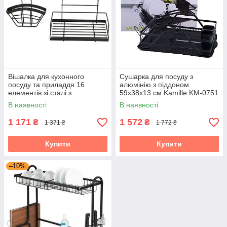
Вішалка для кухонного
Сушарка для посуду з
посуду та приладдя 16
алюмінію з піддоном
елементів зі сталі з
59х38х13 см Kamille KM-0751
порошковим покриттям
В наявності
В наявності
Kamille KM-8862
1 171
1 572
₴
₴
1 371 ₴
1 772 ₴
Купити
Купити
–10%