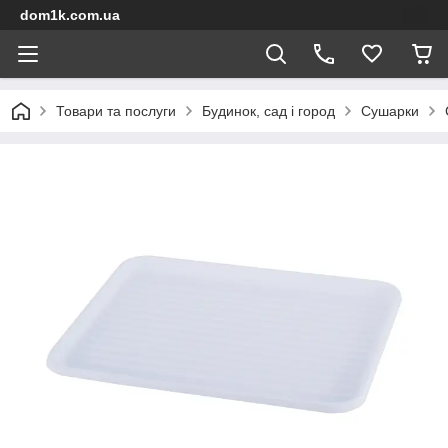
dom1k.com.ua
Товари та послуги
Будинок, сад і город
Сушарки