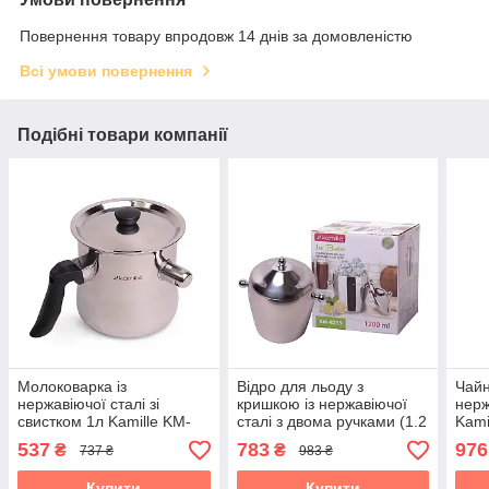
Повернення товару впродовж 14 днів за домовленістю
Всі умови повернення
Подібні товари компанії
Молоковарка із
Відро для льоду з
Чайн
нержавіючої сталі зі
кришкою із нержавіючої
нерж
свистком 1л Kamille KM-
сталі з двома ручками (1.2
Kami
5840
л) Kamille KM-4355
537
783
976
₴
₴
737 ₴
983 ₴
Купити
Купити