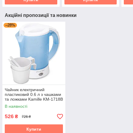
Акційні пропозиції та новинки
–28%
Чайник електричний
пластиковий 0.6 л з чашками
та ложками Kamille KM-1718B
В наявності
526
₴
726 ₴
Купити