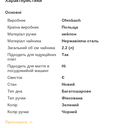
Характеристики
Основні
Виробник
Ofenbach
Країна виробник
Польща
Матеріал ручки
нейлон
Матеріал чайника
Нержавіюча сталь
Загальний об`єм чайника
2.2 (л)
Підходить для індукційних
Так
плит
Підходить для миття в
Ні
посудомийній машині
Свисток
Є
Стан
Новий
Тип дна
Багатошарове
Тип ручки
Фіксована
Колір
Зелений
Колір ручки
Чорний
Приховати