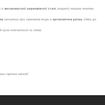
й із
високоякісної нержавіючої сталі
, покритої міцною емаллю,
ок
сигналізує про закипання води, а
ергономічна ручка
, стійка до
 кухні елегантності та стилю.
них гарячих напоїв!