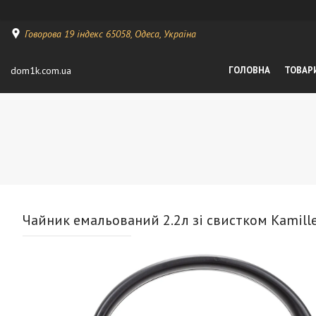
Говорова 19 індекс 65058, Одеса, Україна
dom1k.com.ua
ГОЛОВНА
ТОВАР
Чайник емальований 2.2л зі свистком Kamil