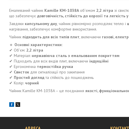
Емалеваний чайник
Kamille KM-1038A
об'ємом
2,2 літра
зі свист
що забезпечує
довговічність, стійкість до корозії та легкість у
Завдяки
капсульному дну
, чайник рівномірно розподіляє тепло і
нагрівання, забезпечує комфортне використання.
Чайник
підходить для всіх типів плит
, включаючи
газові, електр
🔹
Основні характеристики:
✔ Об'єм:
2,2 літра
✔ Матеріал:
нержавіюча сталь з емальованим покриттям
✔ Підходить для всіх видів плит, включаючи
індукційні
✔ Ергономічна
термостійка ручка
✔
Свисток
для сигналізації про закипання
✔
Простий догляд
та стійкість до пошкоджень
✔ Колір:
чорний
Чайник Kamille KM-1038A – це поєднання
якості, функціонально