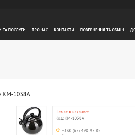
И ТА ПОСЛУГИ
ПРО НАС
КОНТАКТИ
ПОВЕРНЕННЯ ТА ОБМIН
ДО
le KM-1038A
Немає в наявності
Код:
KM-1038A
+380 (67) 490-97-85