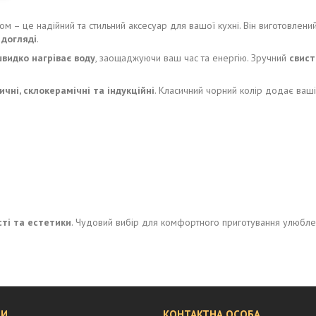
ком – це надійний та стильний аксесуар для вашої кухні. Він виготовлени
 догляді
.
швидко нагріває воду
, заощаджуючи ваш час та енергію. Зручний
свист
ичні, склокерамічні та індукційні
. Класичний чорний колір додає вашій
сті та естетики
. Чудовий вибір для комфортного приготування улюбле