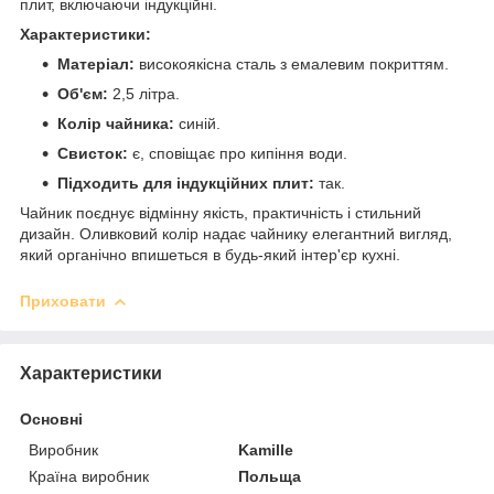
плит, включаючи індукційні.
Характеристики:
Матеріал:
високоякісна сталь з емалевим покриттям.
Об'єм:
2,5 літра.
Колір чайника:
синій.
Свисток:
є, сповіщає про кипіння води.
Підходить для індукційних плит:
так.
Чайник поєднує відмінну якість, практичність і стильний
дизайн. Оливковий колір надає чайнику елегантний вигляд,
який органічно впишеться в будь-який інтер'єр кухні.
Приховати
Характеристики
Основні
Виробник
Kamille
Країна виробник
Польща