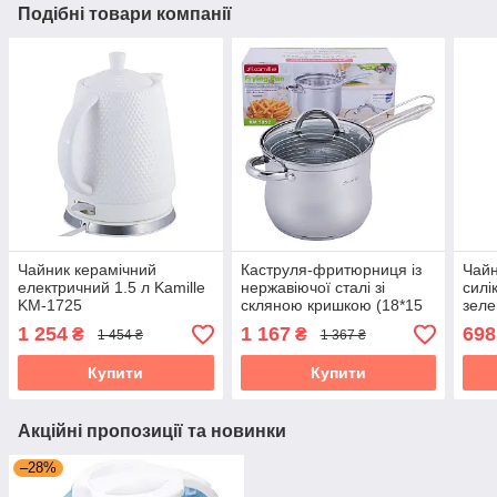
Подібні товари компанії
Чайник керамічний
Каструля-фритюрниця із
Чайн
електричний 1.5 л Kamille
нержавіючої сталі зі
силі
KM-1725
скляною кришкою (18*15
зеле
см) 3,5 л Kamille KM-5852
Kami
1 254
1 167
698
₴
₴
1 454 ₴
1 367 ₴
Купити
Купити
Акційні пропозиції та новинки
–28%