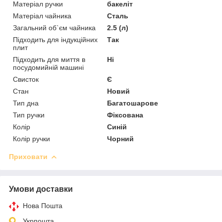
Матеріал ручки
бакеліт
Матеріал чайника
Сталь
Загальний об`єм чайника
2.5 (л)
Підходить для індукційних
Так
плит
Підходить для миття в
Ні
посудомийній машині
Свисток
Є
Стан
Новий
Тип дна
Багатошарове
Тип ручки
Фіксована
Колір
Синій
Колір ручки
Чорний
Приховати
Умови доставки
Нова Пошта
Укрпошта