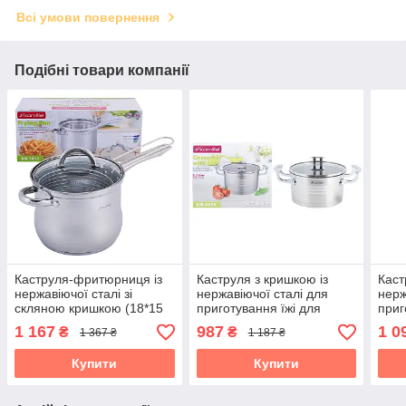
Всі умови повернення
Подібні товари компанії
Каструля-фритюрниця із
Каструля з кришкою із
Каст
нержавіючої сталі зі
нержавіючої сталі для
нерж
скляною кришкою (18*15
приготування їжі для
приг
см) 3,5 л Kamille KM-5852
індукції та газу (3,1 л)
індук
1 167
987
1 0
₴
₴
1 367 ₴
1 187 ₴
Kamille KM-5855
Kami
Купити
Купити