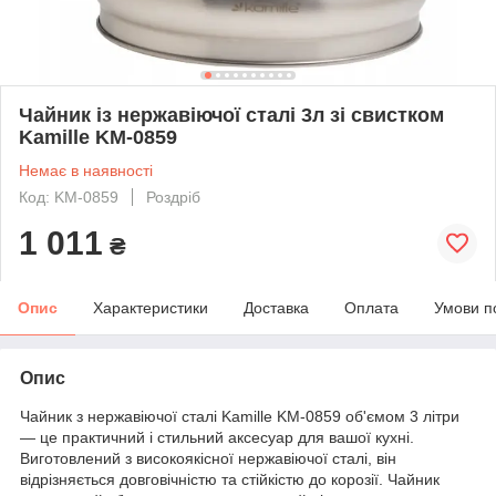
Чайник із нержавіючої сталі 3л зі свистком
Kamille KM-0859
Немає в наявності
Код: KM-0859
Роздріб
1 011
₴
Опис
Характеристики
Доставка
Оплата
Умови п
Опис
Чайник з нержавіючої сталі Kamille KM-0859 об'ємом 3 літри
— це практичний і стильний аксесуар для вашої кухні.
Виготовлений з високоякісної нержавіючої сталі, він
відрізняється довговічністю та стійкістю до корозії. Чайник