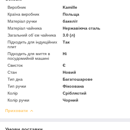
Виробник
Kamille
Країна виробник
Польща
Матеріал ручки
бакеліт
Матеріал чайника
Нержавіюча сталь
Загальний об`єм чайника
3.0 (л)
Підходить для індукційних
Так
плит
Підходить для миття в
Ні
посудомийній машині
Свисток
Є
Стан
Новий
Тип дна
Багатошарове
Тип ручки
Фіксована
Колір
Сріблястий
Колір ручки
Чорний
Приховати
Умови доставки