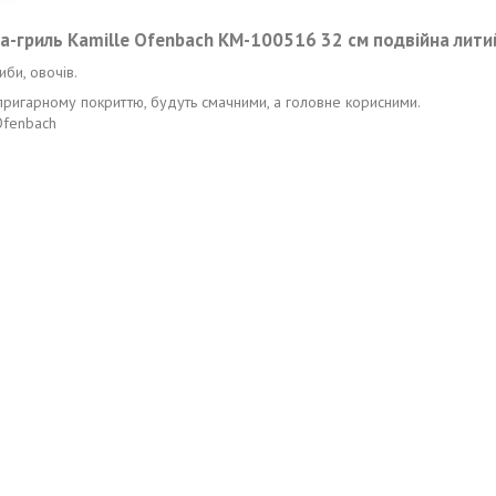
-гриль Kamille Ofenbach KM-100516 32 см подвійна лити
би, овочів.
типригарному покриттю, будуть смачними, а головне корисними.
Ofenbach