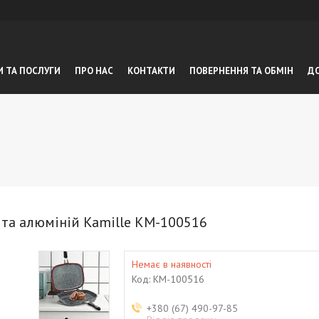
И ТА ПОСЛУГИ
ПРО НАС
КОНТАКТИ
ПОВЕРНЕННЯ ТА ОБМIН
ДО
ита алюміній Kamille KM-100516
Немає в наявності
Код:
KM-100516
+380 (67) 490-97-85