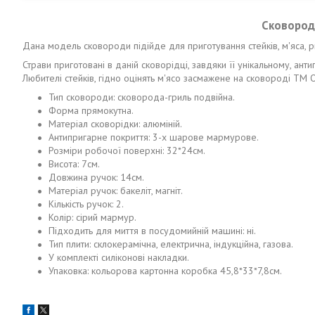
Сковорода
Дана модель сковороди підійде для приготування стейків, м'яса, ри
Страви приготовані в даній сковорідці, завдяки її унікальному, ан
Любителі стейків, гідно оцінять м'ясо засмажене на сковороді ТМ 
Тип сковороди: сковорода-гриль подвійна.
Форма прямокутна.
Матеріал сковорідки: алюміній.
Антипригарне покриття: 3-х шарове мармурове.
Розміри робочої поверхні: 32*24см.
Висота: 7см.
Довжина ручок: 14см.
Матеріал ручок: бакеліт, магніт.
Кількість ручок: 2.
Колір: сірий мармур.
Підходить для миття в посудомийній машині: ні.
Тип плити: склокерамічна, електрична, індукційна, газова.
У комплекті силіконові накладки.
Упаковка: кольорова картонна коробка 45,8*33*7,8см.