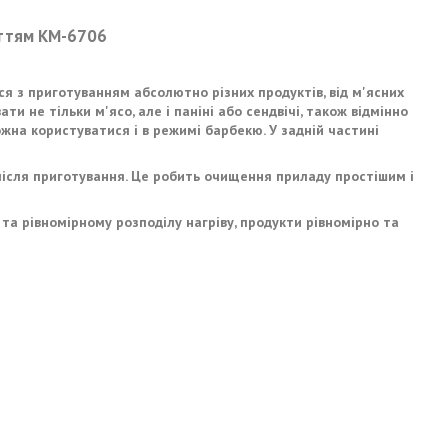
иттям KM-6706
ся з приготуванням абсолютно різних продуктів, від м'ясних
ти не тільки м'ясо, але і паніні або сендвічі, також відмінно
ожна користуватися і в режимі барбекю. У задній частині
після приготування. Це робить очищення приладу простішим і
та рівномірному розподілу нагріву, продукти рівномірно та