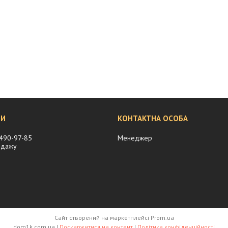
 490-97-85
Менеджер
одажу
Сайт створений на маркетплейсі
Prom.ua
dom1k.com.ua |
Поскаржитися на контент
|
Політика конфіденційності