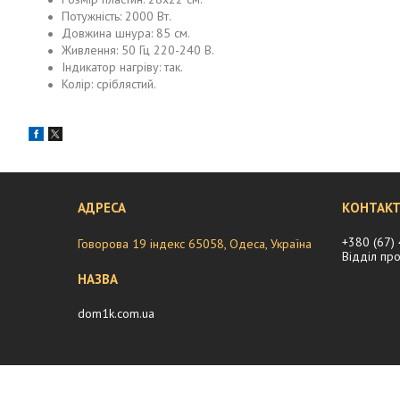
Потужність: 2000 Вт.
Довжина шнура: 85 см.
Живлення: 50 Гц 220-240 В.
Індикатор нагріву: так.
Колір: сріблястий.
+380 (67)
Говорова 19 індекс 65058, Одеса, Україна
Відділ пр
dom1k.com.ua