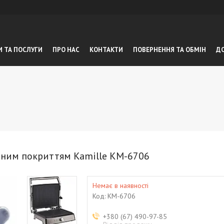
И ТА ПОСЛУГИ
ПРО НАС
КОНТАКТИ
ПОВЕРНЕННЯ ТА ОБМIН
ДО
рним покриттям Kamille KM-6706
Немає в наявності
Код:
KM-6706
+380 (67) 490-97-85