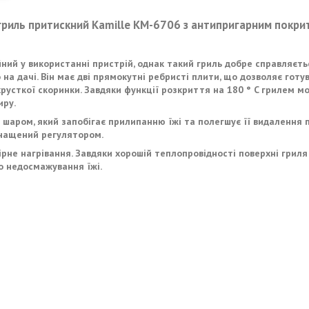
гриль притискний Kamille KM-6706 з антипригарним покр
ний у використанні пристрій, однак такий гриль добре справляєть
на дачі. Він має дві прямокутні ребристі плити, що дозволяє готува
 хрусткої скоринки. Завдяки функції розкриття на 180 ° C грилем м
иру.
аром, який запобігає прилипанню їжі та полегшує її видалення 
снащений регулятором.
рне нагрівання. Завдяки хорошій теплопровідності поверхні гриля 
о недосмажування їжі.