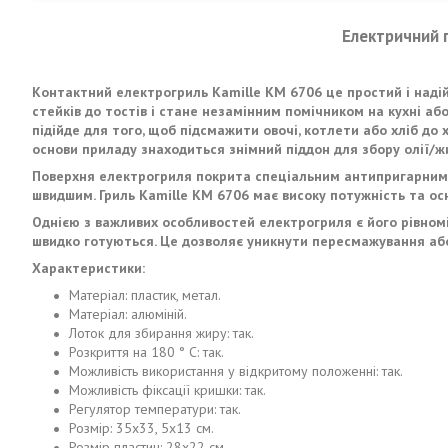
Електричний 
Контактний електрогриль Kamille KM 6706 це простий і надій
стейків до тостів і стане незамінним помічником на кухні або 
підійде для того, щоб підсмажити овочі, котлети або хліб до
основи приладу знаходиться знімний піддон для збору олії/ж
Поверхня електрогриля покрита спеціальним антипригарним ш
швидшим. Гриль Kamille KM 6706 має високу потужність та о
Однією з важливих особливостей електрогриля є його рівномі
швидко готуються. Це дозволяє уникнути пересмажування аб
Характеристики:
Матеріал: пластик, метал.
Матеріал: алюміній.
Лоток для збирання жиру: так.
Розкриття на 180 ° C: так.
Можливість використання у відкритому положенні: так.
Можливість фіксації кришки: так.
Регулятор температури: так.
Розмір: 35х33, 5х13 см.
Розмір пластин: 28х22 см.