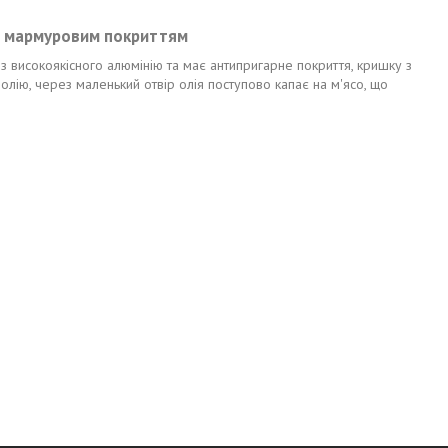
 з мармуровим покриттям
з високоякісного алюмінію та має антипригарне покриття, кришку з
олію, через маленький отвір олія поступово капає на м'ясо, що