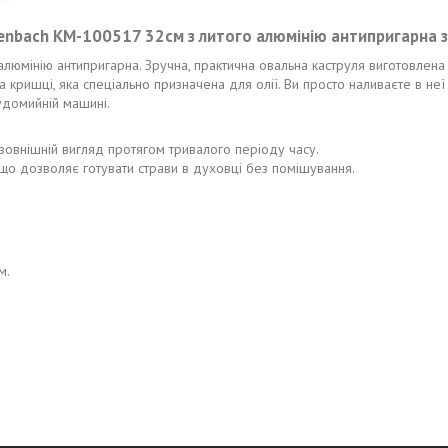
enbach KM-100517 32см з литого алюмінію антипригарна
люмінію антипригарна. Зручна, практична овальна каструля виготовлена 
ришці, яка спеціально призначена для олії. Ви просто наливаєте в неї 
удомийній машині.
 зовнішній вигляд протягом тривалого періоду часу.
що дозволяє готувати страви в духовці без помішування.
м.