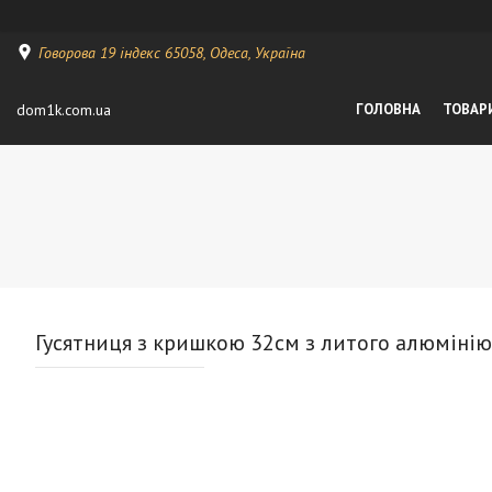
Говорова 19 індекс 65058, Одеса, Україна
dom1k.com.ua
ГОЛОВНА
ТОВАР
Гусятниця з кришкою 32см з литого алюміні