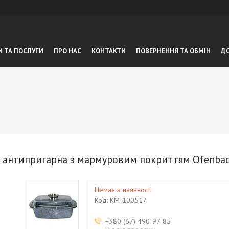
И ТА ПОСЛУГИ
ПРО НАС
КОНТАКТИ
ПОВЕРНЕННЯ ТА ОБМIН
ДО
ю антипригарна з мармуровим покриттям Ofenba
Немає в наявності
Код:
KM-100517
+380 (67) 490-97-85