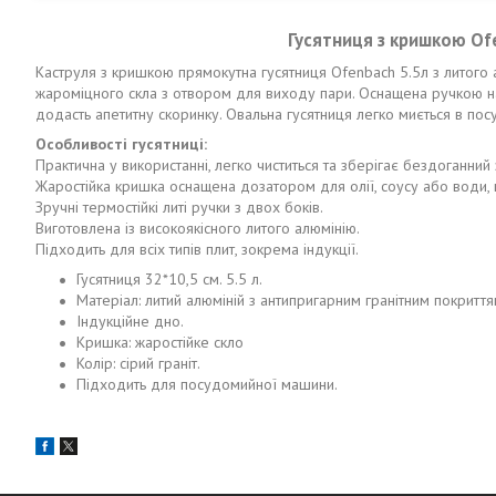
Гусятниця з кришкою Of
Каструля з кришкою прямокутна гусятниця Ofenbach 5.5л з литого а
жароміцного скла з отвором для виходу пари. Оснащена ручкою на к
додасть апетитну скоринку. Овальна гусятниця легко миється в пос
Особливості гусятниці:
Практична у використанні, легко чиститься та зберігає бездоганний
Жаростійка кришка оснащена дозатором для олії, соусу або води, 
Зручні термостійкі литі ручки з двох боків.
Виготовлена із високоякісного литого алюмінію.
Підходить для всіх типів плит, зокрема індукції.
Гусятниця 32*10,5 см. 5.5 л.
Матеріал: литий алюміній з антипригарним гранітним покриття
Індукційне дно.
Кришка: жаростійке скло
Колір: сірий граніт.
Підходить для посудомийної машини.