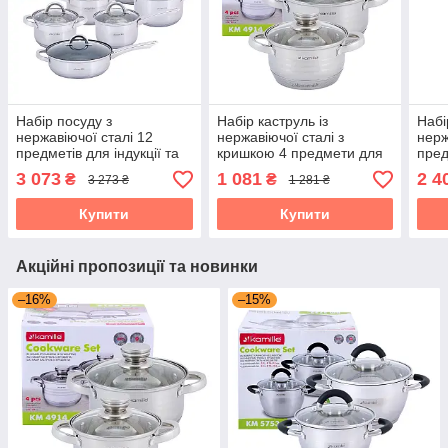
Набір посуду з
Набір каструль із
Набі
нержавіючої сталі 12
нержавіючої сталі з
нерж
предметів для індукції та
кришкою 4 предмети для
пред
газу (1.8л, 2.5л, 3.8л, 5.8л)
індукції та газу (1.5л, 2.0л)
газу 
3 073
1 081
2 4
₴
₴
3 273 ₴
1 281 ₴
Kamille KM-5634S
Kamille KM-4914
Kami
Купити
Купити
Акційні пропозиції та новинки
–16%
–15%