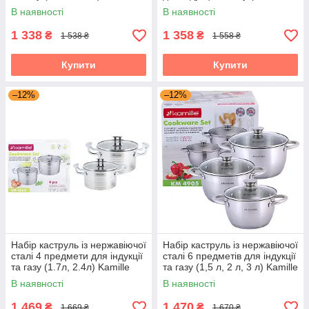
KM-5910
л) Kamille KM-5751
В наявності
В наявності
1 338
1 358
₴
₴
1 538 ₴
1 558 ₴
Купити
Купити
–12%
–12%
Набір каструль із нержавіючої
Набір каструль із нержавіючої
сталі 4 предмети для індукції
сталі 6 предметів для індукції
та газу (1.7л, 2.4л) Kamille
та газу (1,5 л, 2 л, 3 л) Kamille
KM-5860
KM-4905
В наявності
В наявності
1 469
1 470
₴
₴
1 669 ₴
1 670 ₴