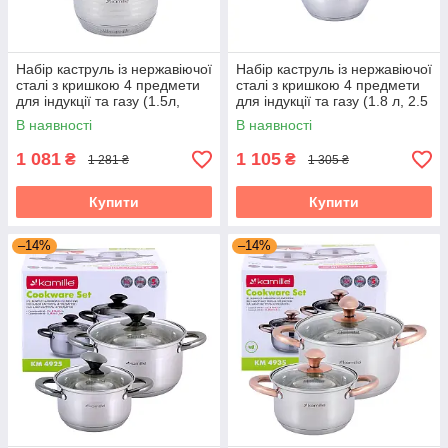
Набір каструль із нержавіючої
Набір каструль із нержавіючої
сталі з кришкою 4 предмети
сталі з кришкою 4 предмети
для індукції та газу (1.5л,
для індукції та газу (1.8 л, 2.5
2.0л) Kamille KM-4914
л) Kamille KM-5753
В наявності
В наявності
1 081
1 105
₴
₴
1 281 ₴
1 305 ₴
Купити
Купити
–14%
–14%