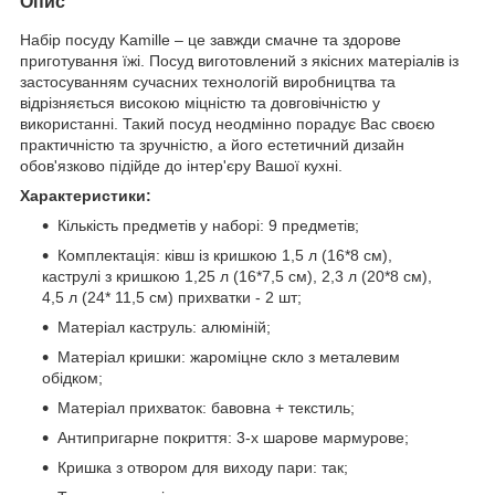
Опис
Набір посуду Kamille – це завжди смачне та здорове
приготування їжі. Посуд виготовлений з якісних матеріалів із
застосуванням сучасних технологій виробництва та
відрізняється високою міцністю та довговічністю у
використанні. Такий посуд неодмінно порадує Вас своєю
практичністю та зручністю, а його естетичний дизайн
обов'язково підійде до інтер'єру Вашої кухні.
Характеристики:
Кількість предметів у наборі: 9 предметів;
Комплектація: ківш із кришкою 1,5 л (16*8 см),
каструлі з кришкою 1,25 л (16*7,5 см), 2,3 л (20*8 см),
4,5 л (24* 11,5 см) прихватки - 2 шт;
Матеріал каструль: алюміній;
Матеріал кришки: жароміцне скло з металевим
обідком;
Матеріал прихваток: бавовна + текстиль;
Антипригарне покриття: 3-х шарове мармурове;
Кришка з отвором для виходу пари: так;