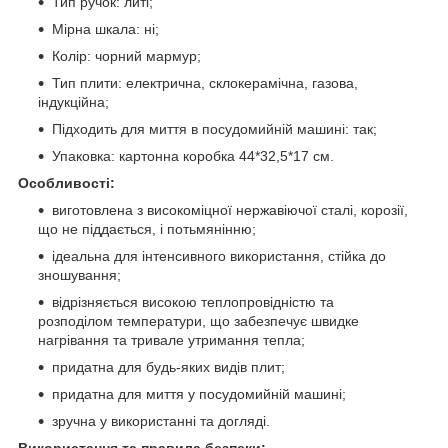
Тип ручок: литі;
Мірна шкала: ні;
Колір: чорний мармур;
Тип плити: електрична, склокерамічна, газова,
індукційна;
Підходить для миття в посудомийній машині: так;
Упаковка: картонна коробка 44*32,5*17 см.
Особливості:
виготовлена з високоміцної нержавіючої сталі, корозії,
що не піддається, і потьмянінню;
ідеальна для інтенсивного використання, стійка до
зношування;
відрізняється високою теплопровідністю та
розподілом температури, що забезпечує швидке
нагрівання та тривале утримання тепла;
придатна для будь-яких видів плит;
придатна для миття у посудомийній машині;
зручна у використанні та догляді.
Використання та правила безпеки: