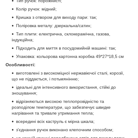
Тип ручок: порожнисті;
Колір ручок: мідний;
Кришка з отвором для виходу пари: так;
Поліровка металу: дзеркальна/сатин;
Тип плити: електрична, склокерамічна, газова,
індукційна;
Підходить для миття в посудомийній машині: так;
Упаковка: кольорова картонна коробка 49*27*18,5 см
Особливості:
виготовлені з високоміцної нержавіючої сталі, корозії,
що не піддається, і потьмянінню;
ідеальні для інтенсивного використання, стійкі до
зношування;
відрізняються високою теплопровідністю та
розподілом температури, що забезпечує швидке
нагрівання та тривале утримання тепла;
всередині всіх каструль є мірна шкала;
з'єднання ручок виконано клепочним способом;
на кожній кришці передбачено отвір для виходу пари;