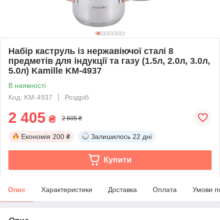
Набір каструль із нержавіючої сталі 8
предметів для індукції та газу (1.5л, 2.0л, 3.0л,
5.0л) Kamille KM-4937
В наявності
Код: KM-4937
Роздріб
2 405
₴
2 605 ₴
Економія
200 ₴
Залишилось
22 дні
Купити
Опис
Характеристики
Доставка
Оплата
Умови п