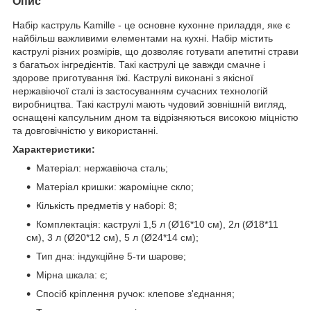
Опис
Набір каструль Kamille - це основне кухонне приладдя, яке є
найбільш важливими елементами на кухні. Набір містить
каструлі різних розмірів, що дозволяє готувати апетитні страви
з багатьох інгредієнтів. Такі каструлі це завжди смачне і
здорове приготування їжі. Каструлі виконані з якісної
нержавіючої сталі із застосуванням сучасних технологій
виробництва. Такі каструлі мають чудовий зовнішній вигляд,
оснащені капсульним дном та відрізняються високою міцністю
та довговічністю у використанні.
Характеристики:
Матеріал: нержавіюча сталь;
Матеріал кришки: жароміцне скло;
Кількість предметів у наборі: 8;
Комплектація: каструлі 1,5 л (Ø16*10 см), 2л (Ø18*11
см), 3 л (Ø20*12 см), 5 л (Ø24*14 см);
Тип дна: індукційне 5-ти шарове;
Мірна шкала: є;
Спосіб кріплення ручок: клепове з'єднання;