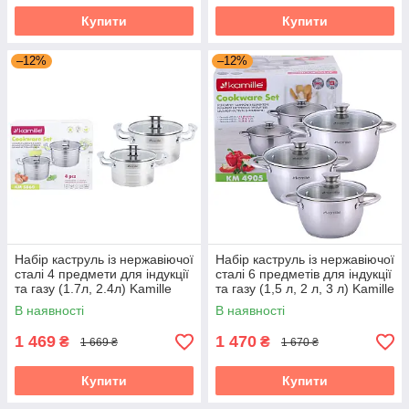
Купити
Купити
–12%
–12%
Набір каструль із нержавіючої
Набір каструль із нержавіючої
сталі 4 предмети для індукції
сталі 6 предметів для індукції
та газу (1.7л, 2.4л) Kamille
та газу (1,5 л, 2 л, 3 л) Kamille
KM-5860
KM-4905
В наявності
В наявності
1 469
1 470
₴
₴
1 669 ₴
1 670 ₴
Купити
Купити