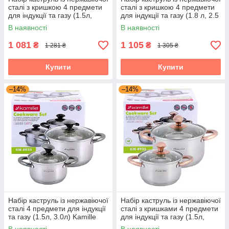
сталі з кришкою 4 предмети
сталі з кришкою 4 предмети
для індукції та газу (1.5л,
для індукції та газу (1.8 л, 2.5
2.0л) Kamille KM-4914
л) Kamille KM-5753
В наявності
В наявності
1 081
1 105
₴
₴
1 281 ₴
1 305 ₴
Купити
Купити
–14%
–14%
Набір каструль із нержавіючої
Набір каструль із нержавіючої
сталі 4 предмети для індукції
сталі з кришками 4 предмети
та газу (1.5л, 3.0л) Kamille
для індукції та газу (1.5л,
KM-4925
3.0л) Kamille KM-4935