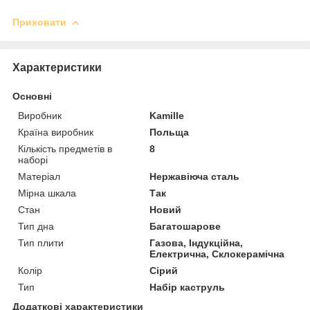
Приховати
Характеристики
Основні
Виробник
Kamille
Країна виробник
Польща
Кількість предметів в
8
наборі
Матеріал
Нержавіюча сталь
Мірна шкала
Так
Стан
Новий
Тип дна
Багатошарове
Тип плити
Газова, Індукційна,
Електрична, Склокерамічна
Колір
Сірий
Тип
Набір каструль
Додаткові характеристики