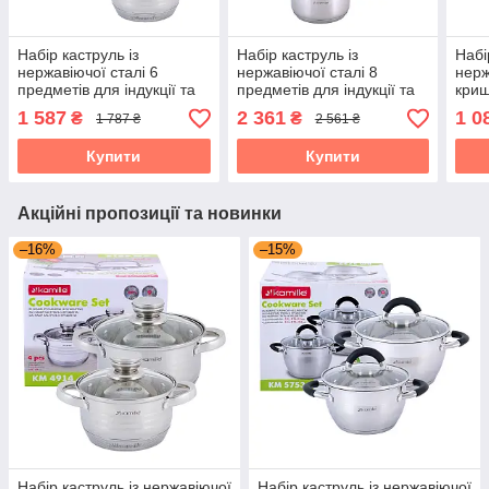
Набір каструль із
Набір каструль із
Набі
нержавіючої сталі 6
нержавіючої сталі 8
нерж
предметів для індукції та
предметів для індукції та
криш
газу (1.5л, 2.0л, 3.0л)
газу (1.5л, 2.0л, 3.0л, 5.0л)
індук
1 587
2 361
1 0
₴
₴
1 787 ₴
2 561 ₴
Kamille KM-4915
Kamille KM-4927
Kami
Купити
Купити
Акційні пропозиції та новинки
–16%
–15%
Набір каструль із нержавіючої
Набір каструль із нержавіючої