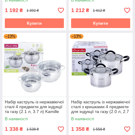
В наявності
В наявності
1 192
1 212
₴
₴
1 392 ₴
1 412 ₴
Купити
Купити
–13%
–13%
Набір каструль із нержавіючої
Набір каструль із нержавіючої
сталі 4 предмети для індукції
сталі з кришками 4 предмети
та газу (2.1 л, 3.7 л) Kamille
для індукції та газу (2.0 л, 2.7
KM-5910
л) Kamille KM-5751
В наявності
В наявності
1 338
1 358
₴
₴
1 538 ₴
1 558 ₴