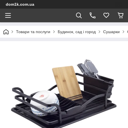
dom1k.com.ua
Товари та послуги
Будинок, сад і город
Сушарки