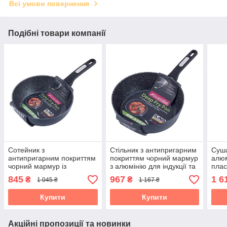
Всі умови повернення
Подібні товари компанії
Сотейник з
Стільник з антипригарним
Суша
антипригарним покриттям
покриттям чорний мармур
алюм
чорний мармур із
з алюмінію для індукції та
плас
алюмінію для індукції та
газу (28*8,5 см) Kamille
см) 
845
967
1 6
₴
₴
1 045 ₴
1 167 ₴
газу 24*7,5 см Kamille KM-
KM-5395MR
KM-
5392MR
Купити
Купити
Акційні пропозиції та новинки