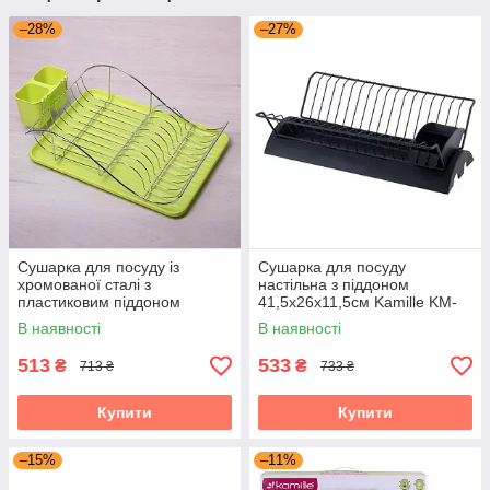
–28%
–27%
Сушарка для посуду із
Сушарка для посуду
хромованої сталі з
настільна з піддоном
пластиковим піддоном
41,5х26х11,5см Kamille KM-
52х32х13см Kamille KM-
0769C
В наявності
В наявності
0761A
513
533
₴
₴
713 ₴
733 ₴
Купити
Купити
–15%
–11%