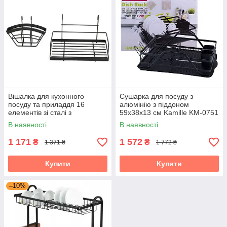
Вішалка для кухонного
Сушарка для посуду з
посуду та приладдя 16
алюмінію з піддоном
елементів зі сталі з
59х38х13 см Kamille KM-0751
порошковим покриттям
В наявності
В наявності
Kamille KM-8862
1 171
1 572
₴
₴
1 371 ₴
1 772 ₴
Купити
Купити
–10%