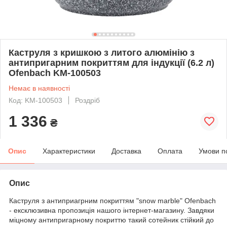
Каструля з кришкою з литого алюмінію з
антипригарним покриттям для індукції (6.2 л)
Ofenbach KM-100503
Немає в наявності
Код: KM-100503
Роздріб
1 336
₴
Опис
Характеристики
Доставка
Оплата
Умови п
Опис
Каструля з антиприагрним покриттям "snow marble" Ofenbach
- ексклюзивна пропозиція нашого інтернет-магазину. Завдяки
міцному антипригарному покриттю такий сотейник стійкий до