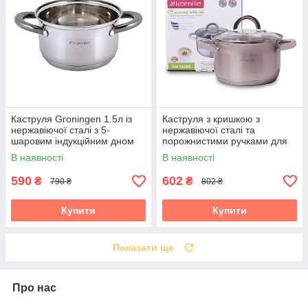
Каструля Groningen 1.5л із
Каструля з кришкою з
нержавіючої сталі з 5-
нержавіючої сталі та
шаровим індукційним дном
порожнистими ручками для
Kamille KM-4920
індукції та газу (2.5 л) Kamille
В наявності
В наявності
KM-5618S
590
602
₴
₴
790 ₴
802 ₴
Купити
Купити
Показати ще
Про нас