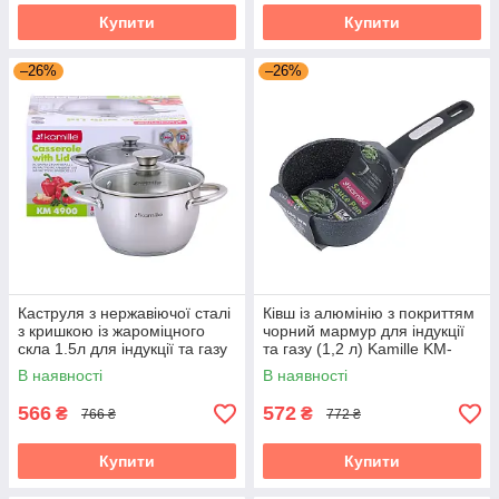
Купити
Купити
–26%
–26%
Каструля з нержавіючої сталі
Ківш із алюмінію з покриттям
з кришкою із жароміцного
чорний мармур для індукції
скла 1.5л для індукції та газу
та газу (1,2 л) Kamille KM-
Kamille KM-4900
5379MR
В наявності
В наявності
566
572
₴
₴
766 ₴
772 ₴
Купити
Купити