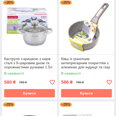
–26%
–25%
Каструля з кришкою з нерж
Ківш із гранітним
сталі з 9-шаровим дном та
антипригарним покриттям з
порожнистими ручками 1.5л
алюмінію для індукції та газу
для індукції та газу Kamille
(1.2 л) Kamille KM-4282GR
В наявності
В наявності
KM-4910
580
586
₴
₴
780 ₴
786 ₴
Купити
Купити
–25%
–25%