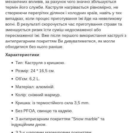
механічних впливів, за рахунок чого значно збільшується
термін його служби. Каструля нагрівається рівномірно, не
створюючи перегрітих ділянок і холодних країв, навіть у тих
випадках, коли процес приготування їжі йде на невеликому
вогні. В результаті скорочується час приготування страви та
зменшується ризик їсти суміш недосмаженої або
пересмаженої їжі. Вже після першого використання каструлі з
антипригарним покриттям Ви дивуватиметеся, як могли
обходитися без нього раніше.
Характеристики
:
Тип: Каструля з кришкою.
Розмір: 24 * 16,5 см.
Об'єм: 6,2 L.
Матеріал: алюміній.
Колір: сніжний мармур.
Кришка: із термостійкого скла 3,5 mm.
Без PFOA, свинцю та кадмію.
З антипригарним покриттям "Snow marble" та
індукційним дном.
З 3-х шаровим мармуровим покриттям.