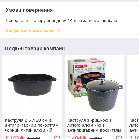
Умови повернення
Повернення товару впродовж 14 днів за домовленістю
Всі умови повернення
Подібні товари компанії
Каструля 2,5 л 20 см із
Каструля з кришкою з
Каст
антипригарним покриттям
литого алюмінію з
лито
чорний литий алюміній
антипригарним покриттям
анти
Kamille KM-4219
"граніт" 10.0 л
для і
1 142
1 404
1 1
₴
₴
1 342 ₴
1 604 ₴