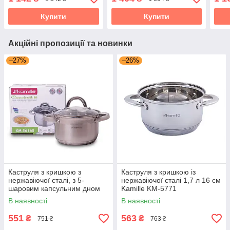
Kami
Купити
Купити
Акційні пропозиції та новинки
–27%
–26%
Каструля з кришкою з
Каструля з кришкою із
нержавіючої сталі, з 5-
нержавіючої сталі 1,7 л 16 см
шаровим капсульним дном
Kamille KM-5771
та порожнистими ручками
В наявності
В наявності
2.1л Kamille KM-5616S
551
563
₴
₴
751 ₴
763 ₴