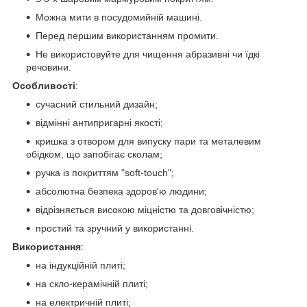
Можна мити в посудомийній машині.
Перед першим використанням промити.
Не використовуйте для чищення абразивні чи їдкі
речовини.
Особливості
:
сучасний стильний дизайн;
відмінні антипригарні якості;
кришка з отвором для випуску пари та металевим
обідком, що запобігає сколам;
ручка із покриттям "soft-touch";
абсолютна безпека здоров'ю людини;
відрізняється високою міцністю та довговічністю;
простий та зручний у використанні.
Використання
:
на індукційній плиті;
на скло-керамічній плиті;
на електричній плиті;