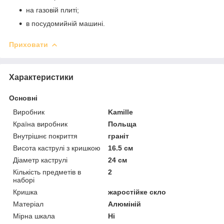
на газовій плиті;
в посудомийній машині.
Приховати
Характеристики
Основні
Виробник
Kamille
Країна виробник
Польща
Внутрішнє покриття
граніт
Висота каструлі з кришкою
16.5 см
Діаметр каструлі
24 см
Кількість предметів в
2
наборі
Кришка
жаростійке скло
Матеріал
Алюміній
Мірна шкала
Ні