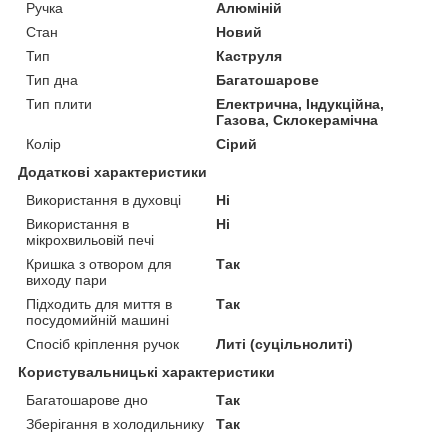
Ручка
Алюміній
Стан
Новий
Тип
Каструля
Тип дна
Багатошарове
Тип плити
Електрична, Індукційна,
Газова, Склокерамічна
Колір
Сірий
Додаткові характеристики
Використання в духовці
Ні
Використання в
Ні
мікрохвильовій печі
Кришка з отвором для
Так
виходу пари
Підходить для миття в
Так
посудомийній машині
Спосіб кріплення ручок
Литі (суцільнолиті)
Користувальницькі характеристики
Багатошарове дно
Так
Зберігання в холодильнику
Так