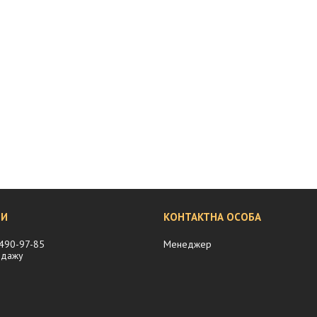
 490-97-85
Менеджер
одажу