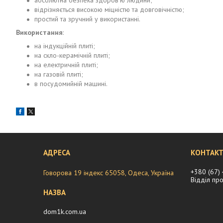
відрізняється високою міцністю та довговічністю;
простий та зручний у використанні.
Використання
:
на індукційній плиті;
на скло-керамічній плиті;
на електричній плиті;
на газовій плиті;
в посудомийній машині.
+380 (67)
Говорова 19 індекс 65058, Одеса, Україна
Відділ пр
dom1k.com.ua