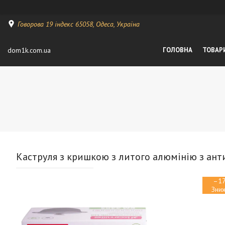
Говорова 19 індекс 65058, Одеса, Україна
dom1k.com.ua
ГОЛОВНА
ТОВАР
Каструля з кришкою з литого алюмінію з анти
–1