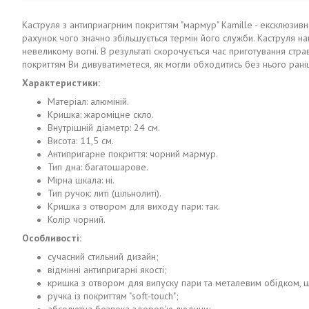
Каструля з антиприагрним покриттям "мармур" Kamille - ексклюзивн
рахунок чого значно збільшується термін його служби. Каструля наг
невеликому вогні. В результаті скорочується час приготування стр
покриттям Ви дивуватиметеся, як могли обходитись без нього рані
Характеристики:
Матеріал: алюміній.
Кришка: жароміцне скло.
Внутрішній діаметр: 24 см.
Висота: 11,5 см.
Антипригарне покриття: чорний мармур.
Тип дна: багатошарове.
Мірна шкала: ні.
Тип ручок: литі (цільнолиті).
Кришка з отвором для виходу пари: так.
Колір чорний.
Особливості:
сучасний стильний дизайн;
відмінні антипригарні якості;
кришка з отвором для випуску пари та металевим обідком, щ
ручка із покриттям "soft-touch";
абсолютна безпека здоров'ю людини;