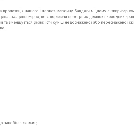
а пропозиція нашого інтернет-магазину. Завдяки міцному антипригарному
рівається рівномірно, не створюючи перегрітих ділянок і холодних країв
ави та зменшується ризик їсти суміш недосмаженої або пересмаженої їжі
ше.
о запобігає сколам;