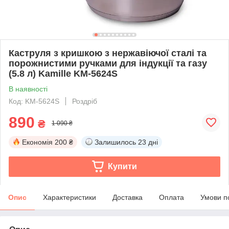
Каструля з кришкою з нержавіючої сталі та
порожнистими ручками для індукції та газу
(5.8 л) Kamille KM-5624S
В наявності
Код: KM-5624S
Роздріб
890
₴
1 090 ₴
Економія
200 ₴
Залишилось
23 дні
Купити
Опис
Характеристики
Доставка
Оплата
Умови п