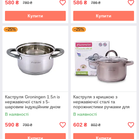
580
586
₴
₴
780 ₴
786 ₴
Купити
Купити
–25%
–25%
Каструля Groningen 1.5л із
Каструля з кришкою з
нержавіючої сталі з 5-
нержавіючої сталі та
шаровим індукційним дном
порожнистими ручками для
Kamille KM-4920
індукції та газу (2.5 л) Kamille
В наявності
В наявності
KM-5618S
590
602
₴
₴
790 ₴
802 ₴
Купити
Купити