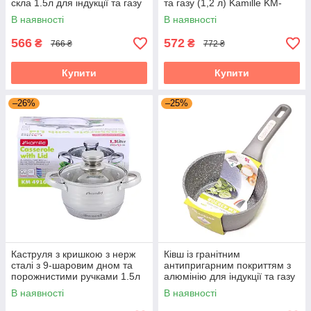
скла 1.5л для індукції та газу
та газу (1,2 л) Kamille KM-
Kamille KM-4900
5379MR
В наявності
В наявності
566
572
₴
₴
766 ₴
772 ₴
Купити
Купити
–26%
–25%
Каструля з кришкою з нерж
Ківш із гранітним
сталі з 9-шаровим дном та
антипригарним покриттям з
порожнистими ручками 1.5л
алюмінію для індукції та газу
для індукції та газу Kamille
(1.2 л) Kamille KM-4282GR
В наявності
В наявності
KM-4910