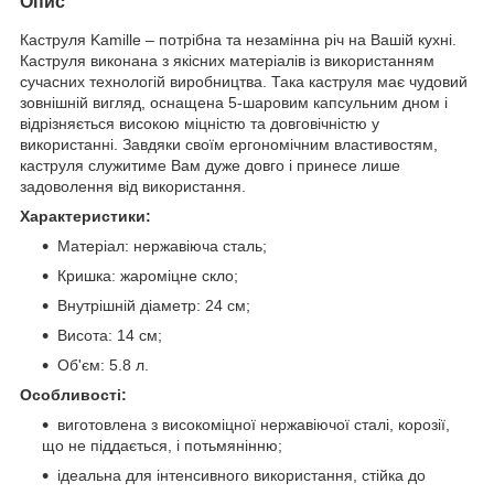
Опис
Каструля Kamille – потрібна та незамінна річ на Вашій кухні.
Каструля виконана з якісних матеріалів із використанням
сучасних технологій виробництва. Така каструля має чудовий
зовнішній вигляд, оснащена 5-шаровим капсульним дном і
відрізняється високою міцністю та довговічністю у
використанні. Завдяки своїм ергономічним властивостям,
каструля служитиме Вам дуже довго і принесе лише
задоволення від використання.
Характеристики:
Матеріал: нержавіюча сталь;
Кришка: жароміцне скло;
Внутрішній діаметр: 24 см;
Висота: 14 см;
Об'єм: 5.8 л.
Особливості:
виготовлена з високоміцної нержавіючої сталі, корозії,
що не піддається, і потьмянінню;
ідеальна для інтенсивного використання, стійка до