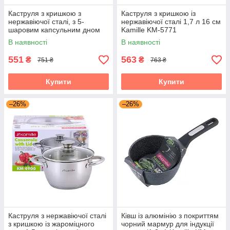
Каструля з кришкою з
Каструля з кришкою із
нержавіючої сталі, з 5-
нержавіючої сталі 1,7 л 16 см
шаровим капсульним дном
Kamille KM-5771
та порожнистими ручками
В наявності
В наявності
2.1л Kamille KM-5616S
551
563
₴
₴
751 ₴
763 ₴
Купити
Купити
–26%
–26%
Каструля з нержавіючої сталі
Ківш із алюмінію з покриттям
з кришкою із жароміцного
чорний мармур для індукції