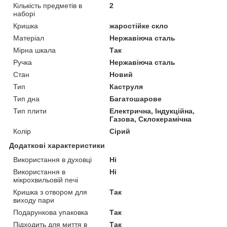
Кількість предметів в
2
наборі
Кришка
жаростійке скло
Матеріал
Нержавіюча сталь
Мірна шкала
Так
Ручка
Нержавіюча сталь
Стан
Новий
Тип
Каструля
Тип дна
Багатошарове
Тип плити
Електрична, Індукційна,
Газова, Склокерамічна
Колір
Сірий
Додаткові характеристики
Використання в духовці
Ні
Використання в
Ні
мікрохвильовій печі
Кришка з отвором для
Так
виходу пари
Подарункова упаковка
Так
Підходить для миття в
Так