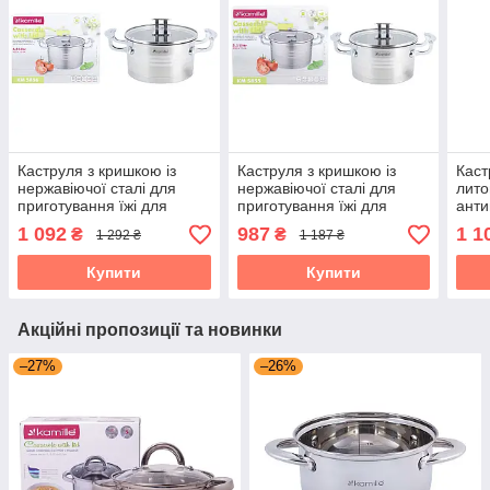
Каструля з кришкою із
Каструля з кришкою із
Каст
нержавіючої сталі для
нержавіючої сталі для
лито
приготування їжі для
приготування їжі для
анти
індукції та газу (4.4 л)
індукції та газу (3,1 л)
для і
1 092
987
1 1
₴
₴
1 292 ₴
1 187 ₴
Kamille KM-5856
Kamille KM-5855
Kami
Купити
Купити
Акційні пропозиції та новинки
–27%
–26%