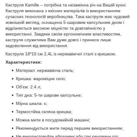
Каструля Kamille – потрібна та незамінна річ на Вашій кухні.
Каструля виконана з якісних матеріалів із використанням
сучасних технологій виробництва. Така каструля має чудовий
зовнішній вигляд, оснащена 5-шаровим капсульним дном і
відрізняється високою міцністю та довговічністю у
використанні. Завдяки своїм ергономічним властивостям,
каструля служитиме Вам дуже довго і принесе лише
задоволення від використання.
Каструля 18*10 см 2,4L із нержавіючої сталі з кришкою.
Характеристики:
Матеріал: нержавіюча сталь;
Кришка: жароміцне скло;
Об'єм: 2.4 л;
Тип дна: 5-ти шарове капсульне;
Мірна шкала: є;
Термостійка скляна кришка;
Можна мити в посудомийній машині;
Рекомендується мити перед першим використанням;
Не використовуйте абразивні або їдкі речовини під