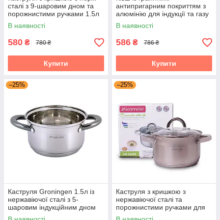
сталі з 9-шаровим дном та
антипригарним покриттям з
порожнистими ручками 1.5л
алюмінію для індукції та газу
для індукції та газу Kamille
(1.2 л) Kamille KM-4282GR
В наявності
В наявності
KM-4910
580
586
₴
₴
780 ₴
786 ₴
Купити
Купити
–25%
–25%
Каструля Groningen 1.5л із
Каструля з кришкою з
нержавіючої сталі з 5-
нержавіючої сталі та
шаровим індукційним дном
порожнистими ручками для
Kamille KM-4920
індукції та газу (2.5 л) Kamille
В наявності
В наявності