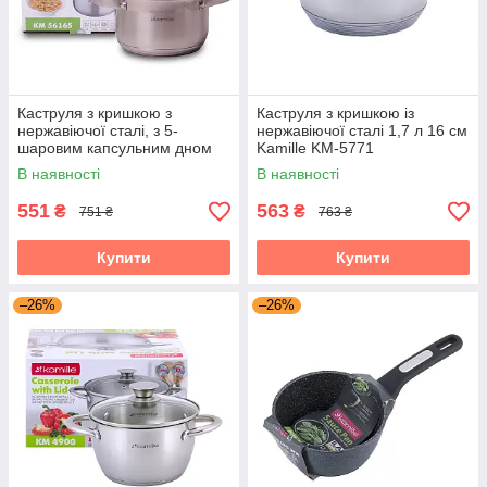
Каструля з кришкою з
Каструля з кришкою із
нержавіючої сталі, з 5-
нержавіючої сталі 1,7 л 16 см
шаровим капсульним дном
Kamille KM-5771
та порожнистими ручками
В наявності
В наявності
2.1л Kamille KM-5616S
551
563
₴
₴
751 ₴
763 ₴
Купити
Купити
–26%
–26%