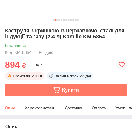
Каструля з кришкою із нержавіючої сталі для
індукції та газу (2.4 л) Kamille KM-5854
В наявності
Код: KM-5854
Роздріб
894
₴
1 094 ₴
Економія
200 ₴
Залишилось
22 дні
Купити
Опис
Характеристики
Доставка
Оплата
Умови п
Опис