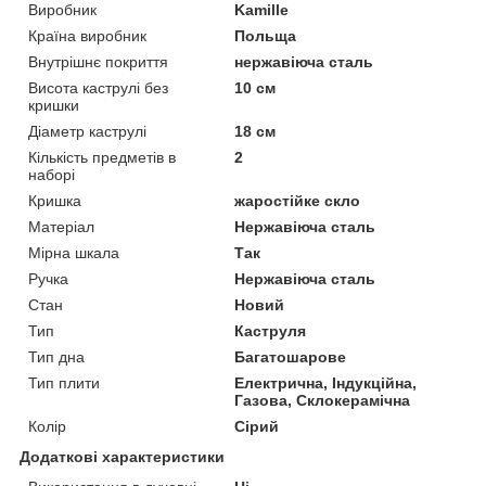
Виробник
Kamille
Країна виробник
Польща
Внутрішнє покриття
нержавіюча сталь
Висота каструлі без
10 см
кришки
Діаметр каструлі
18 см
Кількість предметів в
2
наборі
Кришка
жаростійке скло
Матеріал
Нержавіюча сталь
Мірна шкала
Так
Ручка
Нержавіюча сталь
Стан
Новий
Тип
Каструля
Тип дна
Багатошарове
Тип плити
Електрична, Індукційна,
Газова, Склокерамічна
Колір
Сірий
Додаткові характеристики