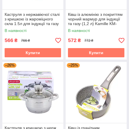
Каструля з нержавіючої сталі
Ківш із алюмінію з покриттям
з кришкою із жароміцного
чорний мармур для індукції
скла 1.5л для індукції та газу
та газу (1,2 л) Kamille KM-
Kamille KM-4900
5379MR
В наявності
В наявності
566
572
₴
₴
766 ₴
772 ₴
Купити
Купити
–26%
–25%
Каструля з кришкою з нерж
Ківш із гранітним