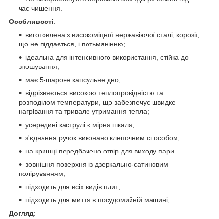
час чищення.
Особливості
:
виготовлена з високоміцної нержавіючої сталі, корозії,
що не піддається, і потьмянінню;
ідеальна для інтенсивного використання, стійка до
зношування;
має 5-шарове капсульне дно;
відрізняється високою теплопровідністю та
розподілом температури, що забезпечує швидке
нагрівання та тривале утримання тепла;
усередині каструлі є мірна шкала;
з'єднання ручок виконано клепочним способом;
на кришці передбачено отвір для виходу пари;
зовнішня поверхня із дзеркально-сатиновим
поліруванням;
підходить для всіх видів плит;
підходить для миття в посудомийній машині;
Догляд
: