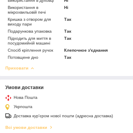
Використання в духовці
Ні
Використання в
Ні
мікрохвильовій печі
Кришка з отвором для
Так
виходу пари
Подарункова упаковка
Так
Підходить для миття в
Так
посудомийній машині
Спосіб кріплення ручок
Клепочное з'єднання
Потовщене дно
Так
Приховати
Умови доставки
Нова Пошта
Укрпошта
Доставка кур'єром нової пошти (адресна доставка)
Всі умови доставки