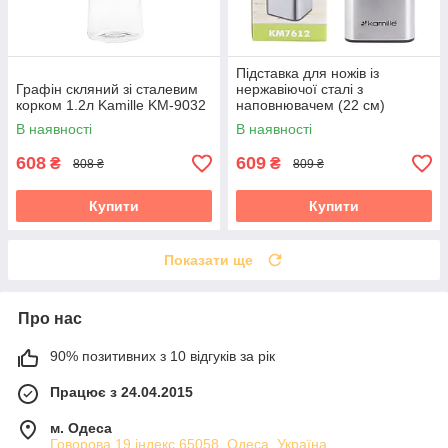
Підставка для ножів із
Графін скляний зі сталевим
нержавіючої сталі з
корком 1.2л Kamille KM-9032
наповнювачем (22 см)
Kamille KM-7612
В наявності
В наявності
608
609
₴
₴
808 ₴
809 ₴
Купити
Купити
Показати ще
Про нас
90% позитивних з 10 відгуків за рік
Працює з 24.04.2015
м. Одеса
Говорова 19 індекс 65058, Одеса, Україна