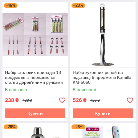
–46%
–28%
Набір столових приладів 18
Набір кухонних речей на
предметів із нержавіючої
підставці 6 предметів Kamille
сталі з дерев'яними ручками
KM-5060
-5301-5302 Kamille KM-5300
В наявності
В наявності
238
526
₴
₴
438 ₴
726 ₴
Купити
Купити
–26%
–26%