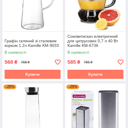
Соковитискач електричний
Графін скляний зі сталевим
для цитрусових 0,7 л 40 Вт
корком 1.2л Kamille KM-9033
Kamille KM-6736
В наявності
В наявності
568
585
₴
₴
768 ₴
785 ₴
Купити
Купити
–25%
–25%