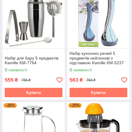
Набір кухонних речей 5
Набір для бару 5 предметів
предметів нейлонові з
Kamille KM-7764
підставкою Kamille KM-5237
В наявності
В наявності
555
563
₴
₴
755 ₴
763 ₴
Купити
Купити
–26%
–25%