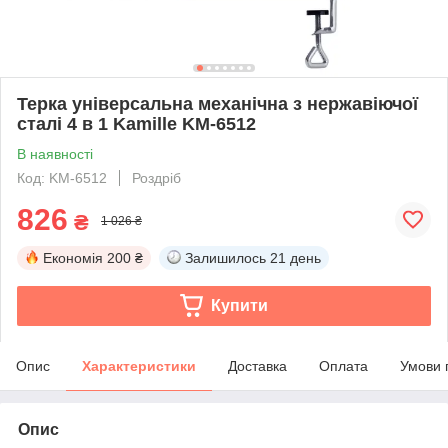
Терка універсальна механічна з нержавіючої
сталі 4 в 1 Kamille KM-6512
В наявності
Код: KM-6512
Роздріб
826
₴
1 026 ₴
Економія
200 ₴
Залишилось
21 день
Купити
Опис
Характеристики
Доставка
Оплата
Умови 
Опис