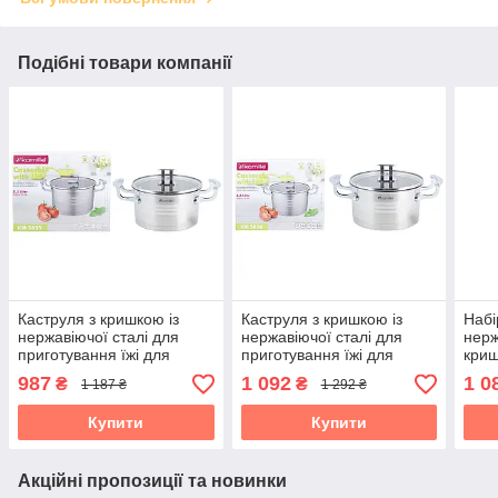
Подібні товари компанії
Каструля з кришкою із
Каструля з кришкою із
Набі
нержавіючої сталі для
нержавіючої сталі для
нерж
приготування їжі для
приготування їжі для
криш
індукції та газу (3,1 л)
індукції та газу (4.4 л)
індук
987
1 092
1 0
₴
₴
1 187 ₴
1 292 ₴
Kamille KM-5855
Kamille KM-5856
Kami
Купити
Купити
Акційні пропозиції та новинки