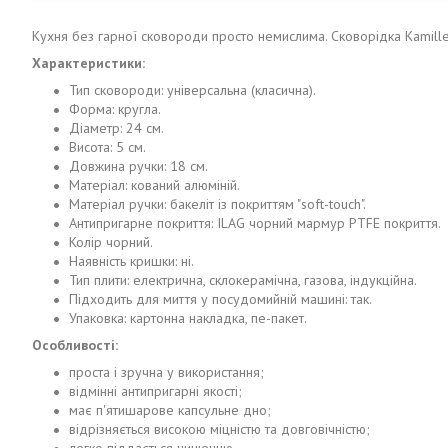
Кухня без гарної сковороди просто немислима. Сковорідка Kamille
Характеристики:
Тип сковороди: універсальна (класична).
Форма: кругла.
Діаметр: 24 см.
Висота: 5 см.
Довжина ручки: 18 см.
Матеріал: кований алюміній.
Матеріал ручки: бакеліт із покриттям "soft-touch".
Антипригарне покриття: ILAG чорний мармур PTFE покриття.
Колір чорний.
Наявність кришки: ні.
Тип плити: електрична, склокерамічна, газова, індукційна.
Підходить для миття у посудомийній машині: так.
Упаковка: картонна накладка, пе-пакет.
Особливості:
проста і зручна у використання;
відмінні антипригарні якості;
має п'ятишарове капсульне дно;
відрізняється високою міцністю та довговічністю;
легко піддається чищенню.