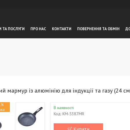
И ТА ПОСЛУГИ
ПРО НАС
КОНТАКТИ
ПОВЕРНЕННЯ ТА ОБМIН
ДО
 мармур із алюмінію для індукції та газу (24 с
1%
В наявності
Код:
KM-5387MR
Купити