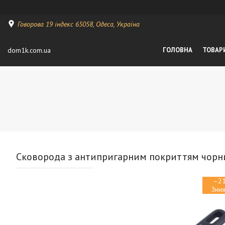
Говорова 19 індекс 65058, Одеса, Україна
dom1k.com.ua
ГОЛОВНА
ТОВАР
Сковорода з антипригарним покриттям чорний
–2