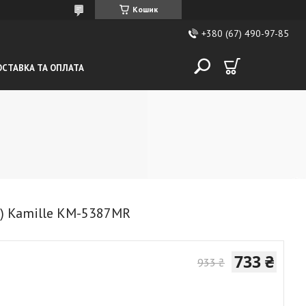
Кошик
+380 (67) 490-97-85
СТАВКА ТА ОПЛАТА
м) Kamille KM-5387MR
733 ₴
933 ₴