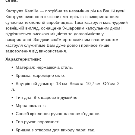
Опис
Каструля Kamille — потрібна та незамінна річ на Вашій кухні.
Каструля виконана з якісних матеріалів із використанням
сучасних технологій виробництва. Така каструля має чудовий
зовнішній вигляд, оснащена 9-шаровим капсульним дном і
відрізняється високою міцністю та довговічністю у
використанні. Завдяки своїм ергономічним властивостям,
каструля служитиме Вам дуже довго і принесе лише
задоволення від використання.
Характеристики:
Матеріал: нержавіюча сталь.
Кришка: жароміцне скло.
Внутрішній діаметр: 18 см. Висота: 10,7 см. Об'єм: 2
л.
Тип дна: 9-х шарове індукційне.
Мірна шкала: є.
Спосіб кріплення ручок: клепове з'єднання.
Тип ручок: порожнисті.
Кришка з отвором для виходу пари: так.