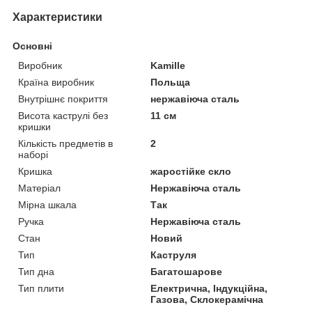
Характеристики
Основні
Виробник
Kamille
Країна виробник
Польща
Внутрішнє покриття
нержавіюча сталь
Висота каструлі без
11 см
кришки
Кількість предметів в
2
наборі
Кришка
жаростійке скло
Матеріал
Нержавіюча сталь
Мірна шкала
Так
Ручка
Нержавіюча сталь
Стан
Новий
Тип
Каструля
Тип дна
Багатошарове
Тип плити
Електрична, Індукційна,
Газова, Склокерамічна