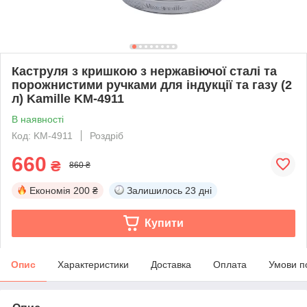
Каструля з кришкою з нержавіючої сталі та
порожнистими ручками для індукції та газу (2
л) Kamille KM-4911
В наявності
Код: KM-4911
Роздріб
660
₴
860 ₴
Економія
200 ₴
Залишилось
23 дні
Купити
Опис
Характеристики
Доставка
Оплата
Умови п