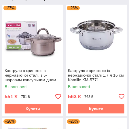
–27%
–26%
Каструля з кришкою з
Каструля з кришкою із
нержавіючої сталі, з 5-
нержавіючої сталі 1,7 л 16 см
шаровим капсульним дном
Kamille KM-5771
та порожнистими ручками
В наявності
В наявності
2.1л Kamille KM-5616S
551
563
₴
₴
751 ₴
763 ₴
Купити
Купити
–26%
–26%