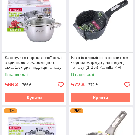
Каструля з нержавіючої сталі
Ківш із алюмінію з покриттям
з кришкою із жароміцного
чорний мармур для індукції
скла 1.5л для індукції та газу
та газу (1,2 л) Kamille KM-
Kamille KM-4900
5379MR
В наявності
В наявності
566
572
₴
₴
766 ₴
772 ₴
Купити
Купити
–26%
–25%