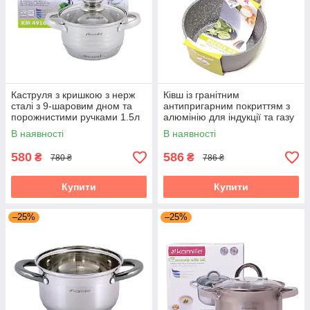
Каструля з кришкою з нерж
Ківш із гранітним
сталі з 9-шаровим дном та
антипригарним покриттям з
порожнистими ручками 1.5л
алюмінію для індукції та газу
для індукції та газу Kamille
(1.2 л) Kamille KM-4282GR
В наявності
В наявності
KM-4910
580
586
₴
₴
780 ₴
786 ₴
Купити
Купити
–25%
–25%