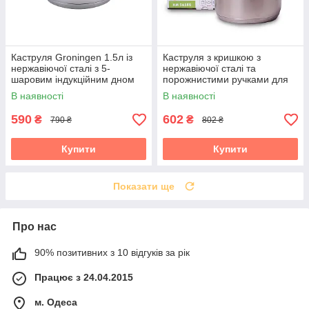
Каструля Groningen 1.5л із
Каструля з кришкою з
нержавіючої сталі з 5-
нержавіючої сталі та
шаровим індукційним дном
порожнистими ручками для
Kamille KM-4920
індукції та газу (2.5 л) Kamille
В наявності
В наявності
KM-5618S
590
602
₴
₴
790 ₴
802 ₴
Купити
Купити
Показати ще
Про нас
90% позитивних з 10 відгуків за рік
Працює з 24.04.2015
м. Одеса