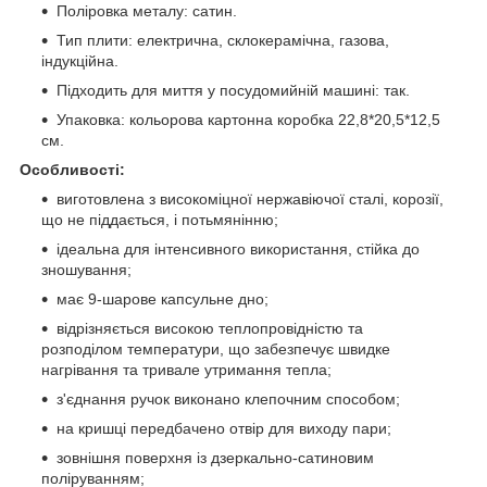
Поліровка металу: сатин.
Тип плити: електрична, склокерамічна, газова,
індукційна.
Підходить для миття у посудомийній машині: так.
Упаковка: кольорова картонна коробка 22,8*20,5*12,5
см.
Особливості:
виготовлена з високоміцної нержавіючої сталі, корозії,
що не піддається, і потьмянінню;
ідеальна для інтенсивного використання, стійка до
зношування;
має 9-шарове капсульне дно;
відрізняється високою теплопровідністю та
розподілом температури, що забезпечує швидке
нагрівання та тривале утримання тепла;
з'єднання ручок виконано клепочним способом;
на кришці передбачено отвір для виходу пари;
зовнішня поверхня із дзеркально-сатиновим
поліруванням;