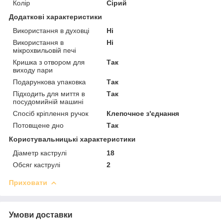
Колір
Сірий
Додаткові характеристики
Використання в духовці
Ні
Використання в
Ні
мікрохвильовій печі
Кришка з отвором для
Так
виходу пари
Подарункова упаковка
Так
Підходить для миття в
Так
посудомийній машині
Спосіб кріплення ручок
Клепочное з'єднання
Потовщене дно
Так
Користувальницькі характеристики
Діаметр каструлі
18
Обсяг каструлі
2
Приховати
Умови доставки