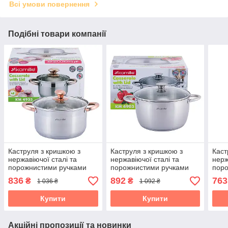
Всі умови повернення
Подібні товари компанії
Каструля з кришкою з
Каструля з кришкою з
Каст
нержавіючої сталі та
нержавіючої сталі та
нерж
порожнистими ручками
порожнистими ручками
пор
для індукції та газу (4.5 л)
для індукції та газу (5 л)
для і
836
892
763
₴
₴
1 036 ₴
1 092 ₴
Kamille KM-4933
Kamille KM-4903
Kami
Купити
Купити
Акційні пропозиції та новинки