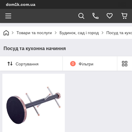
dom1k.com.ua
Товари та послуги
Будинок, сад і город
Посуд та кух
Посуд та кухонна начиння
Сортування
0
Фільтри